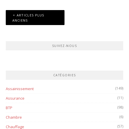
Navigation
ARTICLES PLUS
des
ANCIENS
articles
SUIVEZ-NOUS
CATÉGORIES
(149)
Assainissement
(11)
Assurance
(98)
BTP
(6)
Chambre
(57)
Chauffage