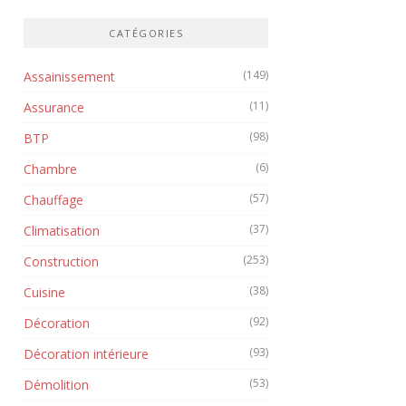
CATÉGORIES
(149)
Assainissement
(11)
Assurance
(98)
BTP
(6)
Chambre
(57)
Chauffage
(37)
Climatisation
(253)
Construction
(38)
Cuisine
(92)
Décoration
(93)
Décoration intérieure
(53)
Démolition