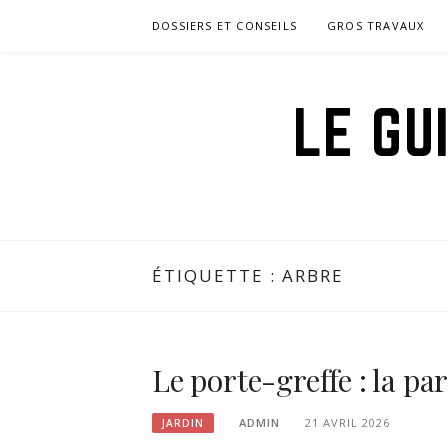
Aller
DOSSIERS ET CONSEILS
GROS TRAVAUX
au
contenu
LE GU
ÉTIQUETTE :
ARBRE
Le porte-greffe : la par
ADMIN
21 AVRIL 2026
JARDIN