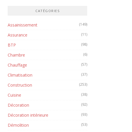
CATÉGORIES
(149)
Assainissement
(11)
Assurance
(98)
BTP
(6)
Chambre
(57)
Chauffage
(37)
Climatisation
(253)
Construction
(38)
Cuisine
(92)
Décoration
(93)
Décoration intérieure
(53)
Démolition