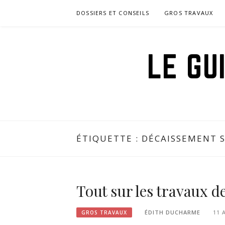
Aller
DOSSIERS ET CONSEILS
GROS TRAVAUX
au
contenu
LE GU
ÉTIQUETTE :
DÉCAISSEMENT 
Tout sur les travaux d
ÉDITH DUCHARME
11 
GROS TRAVAUX