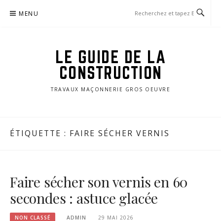
Aller
MENU
au
contenu
LE GUIDE DE LA
CONSTRUCTION
TRAVAUX MAÇONNERIE GROS OEUVRE
ÉTIQUETTE :
FAIRE SÉCHER VERNIS
Faire sécher son vernis en 60
secondes : astuce glacée
NON CLASSÉ
ADMIN
29 MAI 2026