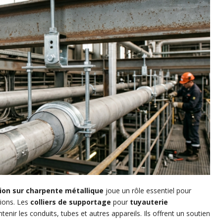
tion sur charpente métallique
joue un rôle essentiel pour
ations. Les
colliers de supportage
pour
tuyauterie
nir les conduits, tubes et autres appareils. Ils offrent un soutien