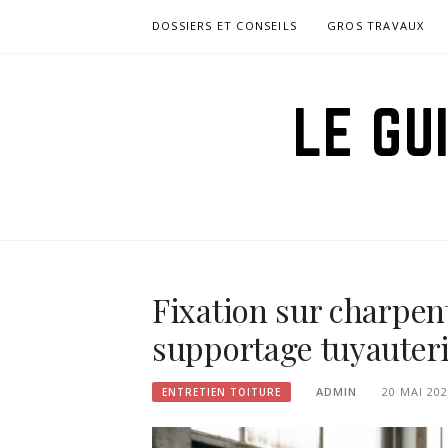
Aller
DOSSIERS ET CONSEILS
GROS TRAVAUX
au
contenu
LE GU
Fixation sur charpent
supportage tuyauter
ADMIN
20 MAI 20
ENTRETIEN TOITURE