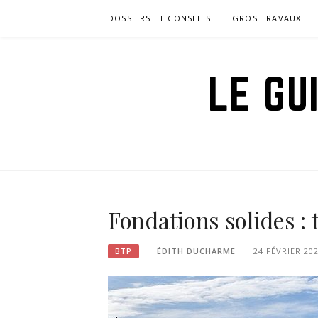
Aller
DOSSIERS ET CONSEILS
GROS TRAVAUX
au
contenu
LE GU
Fondations solides : 
ÉDITH DUCHARME
24 FÉVRIER 20
BTP