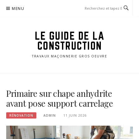
Aller
MENU
au
contenu
LE GUIDE DE LA
CONSTRUCTION
TRAVAUX MAÇONNERIE GROS OEUVRE
Primaire sur chape anhydrite
avant pose support carrelage
RÉNOVATION
ADMIN
11 JUIN 2026