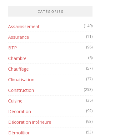
CATÉGORIES
(149)
Assainissement
(11)
Assurance
(98)
BTP
(6)
Chambre
(57)
Chauffage
(37)
Climatisation
(253)
Construction
(38)
Cuisine
(92)
Décoration
(93)
Décoration intérieure
(53)
Démolition