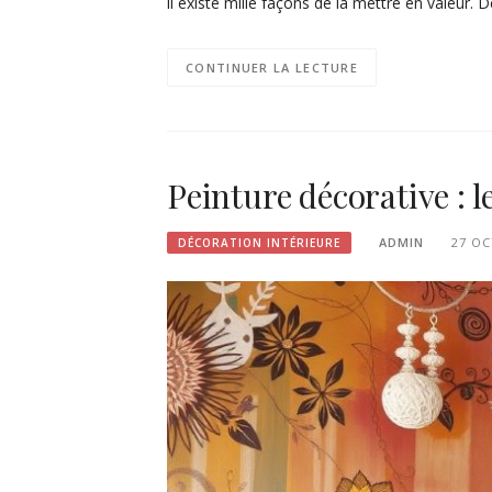
il existe mille façons de la mettre en valeur.
CONTINUER LA LECTURE
Peinture décorative : le
ADMIN
27 OC
DÉCORATION INTÉRIEURE