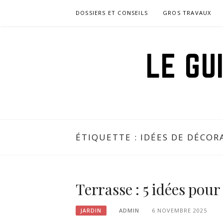
Aller
DOSSIERS ET CONSEILS
GROS TRAVAUX
au
contenu
LE GU
ÉTIQUETTE :
IDÉES DE DÉCOR
Terrasse : 5 idées pou
ADMIN
6 NOVEMBRE 2025
JARDIN