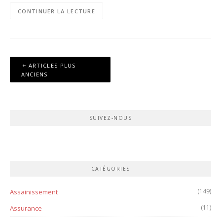
CONTINUER LA LECTURE
Navigation
ARTICLES PLUS
des
ANCIENS
articles
SUIVEZ-NOUS
CATÉGORIES
(149)
Assainissement
(11)
Assurance