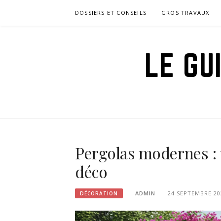
Aller
DOSSIERS ET CONSEILS
GROS TRAVAUX
au
contenu
LE GU
Pergolas modernes : 
déco
ADMIN
24 SEPTEMBRE 20
DÉCORATION