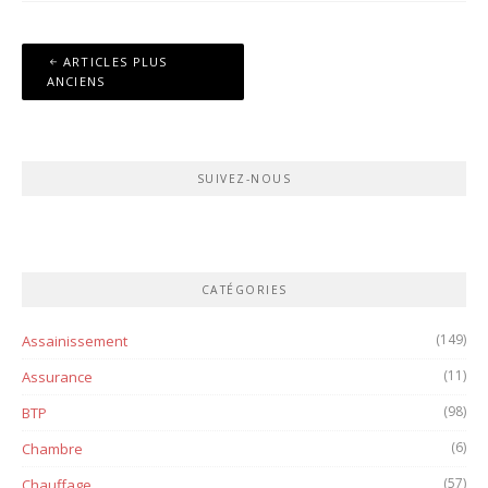
Navigation
ARTICLES PLUS
des
ANCIENS
articles
SUIVEZ-NOUS
CATÉGORIES
(149)
Assainissement
(11)
Assurance
(98)
BTP
(6)
Chambre
(57)
Chauffage