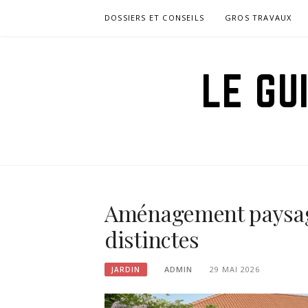
Aller
DOSSIERS ET CONSEILS
GROS TRAVAUX
au
contenu
LE GU
Aménagement paysage
distinctes
ADMIN
29 MAI 2026
JARDIN