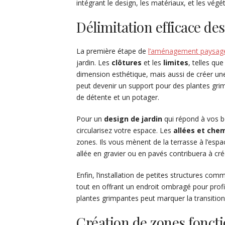
intégrant le design, les matériaux, et les vé
Délimitation efficace de
La première étape de
l’aménagement paysag
jardin. Les
clôtures
et les
limites
, telles qu
dimension esthétique, mais aussi de créer une 
peut devenir un support pour des plantes grim
de détente et un potager.
Pour un
design de jardin
qui répond à vos b
circularisez votre espace. Les
allées et che
zones. Ils vous mènent de la terrasse à l’espa
allée en gravier ou en pavés contribuera à crée
Enfin, l’installation de petites structures co
tout en offrant un endroit ombragé pour profi
plantes grimpantes peut marquer la transition
Création de zones foncti