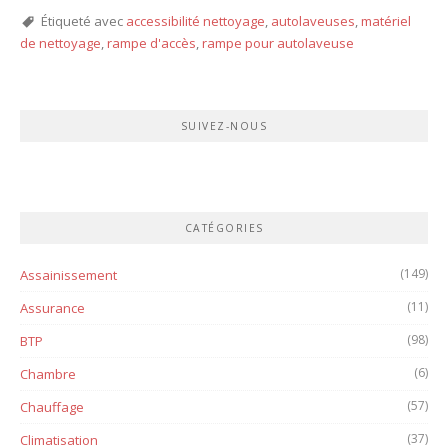
Étiqueté avec
accessibilité nettoyage
,
autolaveuses
,
matériel
de nettoyage
,
rampe d'accès
,
rampe pour autolaveuse
SUIVEZ-NOUS
CATÉGORIES
(149)
Assainissement
(11)
Assurance
(98)
BTP
(6)
Chambre
(57)
Chauffage
(37)
Climatisation